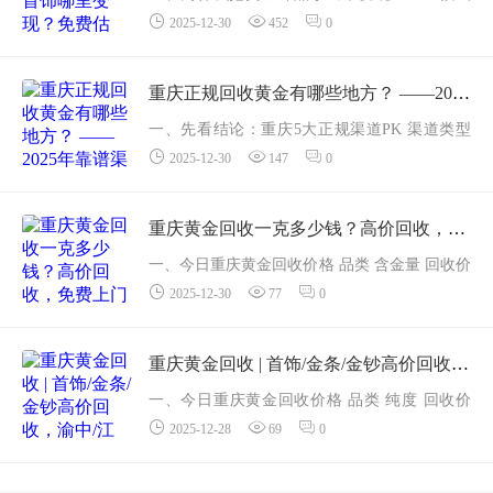
2025-12-30
452
0
老旧、断链缺石，放在抽屉里"吃灰" 国际金
价处于高位，2025年12月重庆足金回收965元/
克，比年初上涨约60元/克 线上回收流程成
重庆正规回收黄金有哪些地方？ ——2025年靠谱渠道与门店精选清单（实时更新版）
熟，30...
一、先看结论：重庆5大正规渠道PK 渠道类型
2025-12-30
147
0
代表机构/门店 是否持证 回收价（足金999） 上
门服务 适合人群 ① 专业贵金属回收公司 聚汇
黄金回收 ✅公...
重庆黄金回收一克多少钱？高价回收，免费上门检测，当场结算
一、今日重庆黄金回收价格 品类 含金量 回收价
2025-12-30
77
0
（元/克） 较昨日 足金999 &ge;99.9% 965 持平
22K金 91.6% 850 持平 900黄金 90....
重庆黄金回收 | 首饰/金条/金钞高价回收，渝中/江北/南岸上门
一、今日重庆黄金回收价格 品类 纯度 回收价
2025-12-28
69
0
（元/克） 适用物品 足金 999 &ge;99.9 % 1003
金条、金钞、手镯、项链、戒指 22K（AU916）