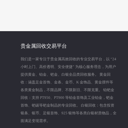
贵金属回收交易平台
我们是一家专注于贵金属高效回收的专业交易平台，以 “24
小时上门、高价透明、安全便捷” 为核心服务理念，为用户
提供黄金、铂金、钯金、白银全品类回收服务。 黄金回
收：涵盖足金首饰、金条、金币、K 金饰品、黄金摆件等
各类黄金制品，不限品牌、不限新旧、不限克重。 铂钯金
回收：支持 PT950、PT900 等铂金首饰及工业铂金，钯金
首饰、钯碳等钯金制品的专业回收。 白银回收：包含投资
银条、银币、足银首饰、925 银饰等各类白银材质物品，全
面满足变现需求。