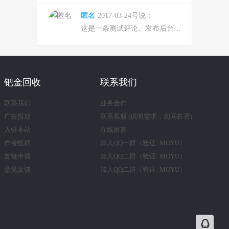
匿名
2017-03-24号说：
这是一条测试评论。发布后台开启审核了哦！
钯金回收
联系我们
联系我们
业务合作
广告投放
联系客服 (说明需求，勿问在否)
入驻本站
在线留言
作者投稿
加入QQ一群（验证: MOYU）
友链申请
加入QQ二群（验证: MOYU）
意见反馈
加入QQ二群（验证: MOYU）