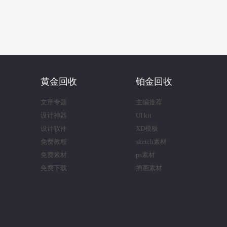
黄金回收
铂金回收
文章专题
主编推荐
设计神器
UI kit
设计软件
XD模板
免费教程
sketch素材
免费素材
ps素材
免费下载
插画素材