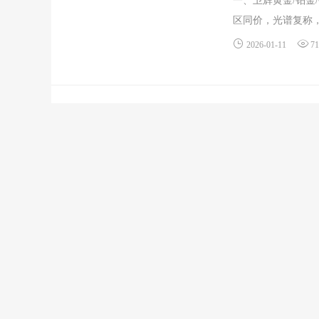
一、卫辉黄金/铂金/
区同价，光谱复称，误差
2026-01-11
71