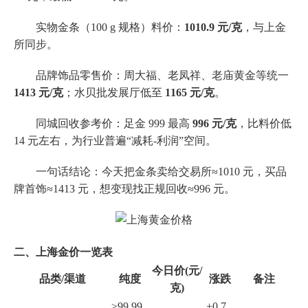
实物金条（100 g 规格）料价：
1010.9 元/克
，与上金
所同步。
品牌饰品零售价：周大福、老凤祥、老庙黄金等统一
1413 元/克
；水贝批发展厅低至
1165 元/克
。
同城回收参考价：足金 999 最高
996 元/克
，比料价低
14 元左右，为行业普遍“减耗-利润”空间。
一句话结论：今天把金条卖给交易所≈1010 元，买品
牌首饰≈1413 元，想变现找正规回收≈996 元。
二、上海金价一览表
今日价(元/
品类/渠道
纯度
涨跌
备注
克)
≥99.99
+0.7