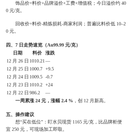
饰品价=料价+品牌溢价+工费+增值税；今日溢价约 40
0 元/克。
回收价=料价-精炼损耗-商家利润；普遍比料价低 10–2
0 元。
四、7 日走势速览（Au99.99 元/克）
日期
料价
涨跌
12 月 26 日
1010.21
—
12 月 25 日
1000.7
+9.5
12 月 24 日
1009.5
-0.7
12 月 23 日
1010.2
+24
12 月 22 日
986.2
—
一周累涨 24 元，涨幅 2.4 %
，创 12 月新高。
五、操作建议
想“买在低位”：盯水贝现货 1165 元/克，比品牌柜便
宜 250 元，可现场加工即取。