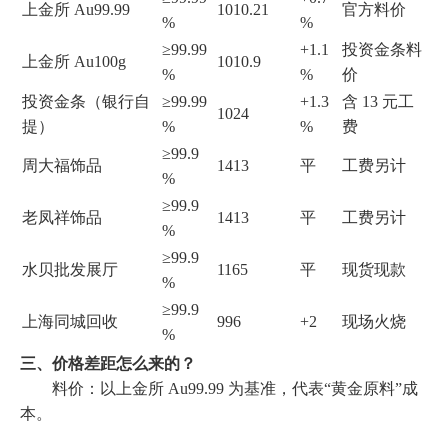
上金所 Au99.99
1010.21
官方料价
%
%
≥99.99
+1.1
投资金条料
上金所 Au100g
1010.9
%
%
价
投资金条（银行自
≥99.99
+1.3
含 13 元工
1024
提）
%
%
费
≥99.9
周大福饰品
1413
平
工费另计
%
≥99.9
老凤祥饰品
1413
平
工费另计
%
≥99.9
水贝批发展厅
1165
平
现货现款
%
≥99.9
上海同城回收
996
+2
现场火烧
%
三、价格差距怎么来的？
料价：以上金所 Au99.99 为基准，代表“黄金原料”成
本。