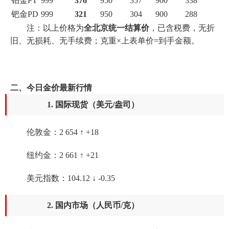
铂金PT
999
376
950
357
900
338
钯金PD
999
321
950
304
900
288
注：以上价格为
全北京统一结算价
，已含税费，无折
旧、无损耗、无手续费；克重×上表单价=到手金额。
二、今日金价最新行情
1. 国际现货（美元/盎司）
伦敦金：2 654 ↑ +18
纽约金：2 661 ↑ +21
美元指数：104.12 ↓ -0.35
2. 国内市场（人民币/克）