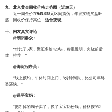
九、北京黄金回收价格走势图（近30天）
近一周金价在
945-958元
区间震荡，年底实物买盘旺
盛，回收价保持高位，
适合变现
。
十、网友真实评论
@朝阳群众：
“对比了5家，聚汇多给420块，称重透明，火烧前后一
致，推荐！”
@海淀程序员：
“线上预约，午休时间上门，8分钟到账，比公司年终
奖还快。”
@昌平宝妈：
“把断掉的镯子卖了，换了宝宝奶粉钱，价格按952