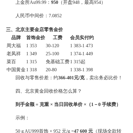
上金所Au99.99：
950
（开盘948，最高954）
人民币中间价：7.0852
三、北京主要金店零售金价
品牌
首饰金价
工费
会员实付约
周大福
1 353
30-120
1 383-1 473
老凤祥
1 349
25-100
1 374-1 449
菜百
1 315
免基础工费
1 315起
中国黄金
1 318
20-80
1 338-1 398
回收与零售价差：约
366-401元/克
，卖出务必比价！
四、北京黄金回收价格怎么算？
到手金额 = 克重 × 当日回收单价 ×（1－0 手续费）
示例：
50 g AU999首饰 × 952 元/g =
47 600 元
（现场全款转