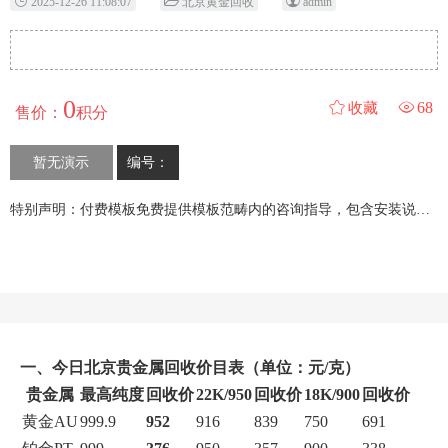
2025-12-26 11:08:07
北京黄金回收
admin
0
68
收藏
售价：
积分
暂无演示
编号：
特别声明：付费模板免费提供模板范畴内的咨询指导，包含安装说明文档； 支持付费安装、修改、定制等增值服务。
一、今日北京贵金属回收价目表（单位：元/克）
贵金属
最高纯度
回收价
22K/950
回收价
18K/900
回收价
黄金AU
999.9
952
916
839
750
691