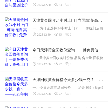
2025-12-30
63
0
所 AU99.99 昨结算 1003 元/克 主流渠道回
收高报价一览（单位：元/克，足金999） 渠道
回收价 其它费用 到手价 是否上门 ...
天津黄金回收24小时上门 | 当面结清·高价回收 | 免费鉴定
一、为什么选择24小时上门？ 传统门店白
2025-12-30
85
0
天排队、夜间关门，上班族、宝妈、夜班族只
能干着急。天津本土老牌黄金回收机构「津金
再生」推出「24小时上门回收」服务，不论凌
今日天津黄金回收价查询｜一键免费估价，高价上门回收
晨2点...
一、天津黄金回收实时价格 品类 含金量 回收价
2025-12-30
72
0
（元/克） 较昨日 足金999 &ge;99.9% 997 +1 22
K金 91.6% 941 +1 18K金 75.0% 7...
天津回收黄金价格今天多少钱一克？ ——2025年实时报价 + 免费在线估价指南
一、今日天津市场回收价 足金 999（&ge;9
2025-12-28
72
0
9.9%）：1003 元/克 22K 金（AU916，91.
6%）：946 元/克 18K 金（AU750，75.