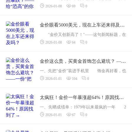
2026-01-08
69
0
后台几乎被这句话刷屏。大家的心态很真实：
既怕继续涨，更怕一买就站岗。今天咱们不画K
线、不拽宏观，就用最直白的逻辑，把&ldq...
金价眼看5000美元，现在上车还来得及吗？
"金价又创新高了！"——这句新闻标题，在
2026-01-08
64
0
2025年几乎成了月经式存在。进入2026年才一
周多，国际现货金已站上4490美元/盎司，比一
年前暴涨七成；国内饰金更是直奔1390元/...
金价这么贵，买黄金首饰怎么避坑？ ——一份“把钱花在刀刃上”的实操心法
一、先把“金价”装进手机里 饰金再好看，也
2026-01-01
104
0
绕不开“当日金价”这条基准线。出门前，搜一
下“上海黄金交易所Au99.99收盘价”，把数字截
屏存相...
太疯狂！金价一年暴涨超64%！原因找到了→
一、先晒成绩单：1979年以来最疯的一年 2
2026-01-01
67
0
025年收官日，纽约黄金主力合约定格在4325美
元/盎司，全年累计上涨64.3%，创下自1979年