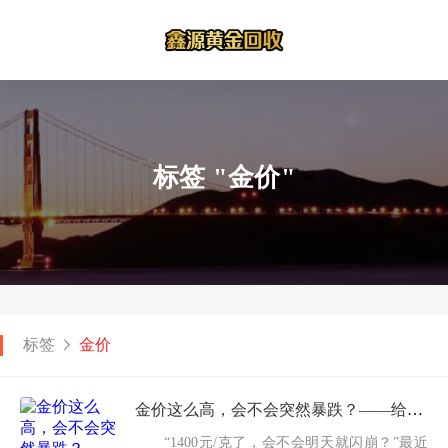
标签 "金价"
标签
金价
金价这么高，会不会突然暴跌？——给“恐高”的你一颗定心丸
“1400元/克了，会不会明天就闪崩？”最近