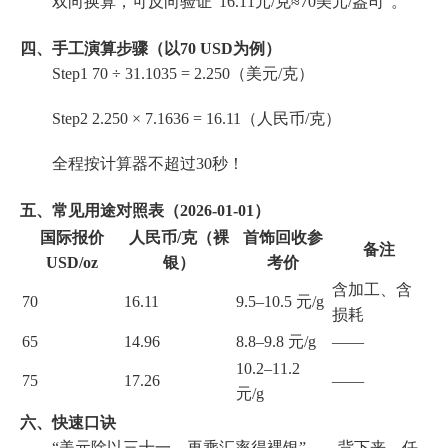
双向换算，可反向验证“16.11元/克≈70美元/盎司”。
四、手工演算步骤（以70 USD为例）
Step1 70 ÷ 31.1035 = 2.250（美元/克）
Step2 2.250 × 7.1636 = 16.11（人民币/克）
全程按计算器不超过30秒！
五、常见用途对照表（2026-01-01）
国际报价
人民币/克（裸
首饰回收参
备注
USD/oz
银）
考价
含加工、含
70
16.11
9.5–10.5 元/g
损耗
65
14.96
8.8–9.8 元/g
——
10.2–11.2
75
17.26
——
元/g
六、快速口诀
“美元除以三十一，再乘汇率得裸银”——背下来，任