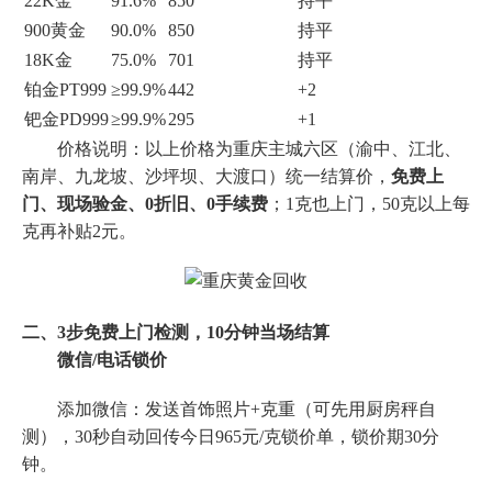
22K金
91.6%
850
持平
900黄金
90.0%
850
持平
18K金
75.0%
701
持平
铂金PT999
≥99.9%
442
+2
钯金PD999
≥99.9%
295
+1
价格说明：以上价格为重庆主城六区（渝中、江北、
南岸、九龙坡、沙坪坝、大渡口）统一结算价，
免费上
门、现场验金、0折旧、0手续费
；1克也上门，50克以上每
克再补贴2元。
二、3步免费上门检测，10分钟当场结算
微信/电话锁价
添加微信：发送首饰照片+克重（可先用厨房秤自
测），30秒自动回传今日965元/克锁价单，锁价期30分
钟。