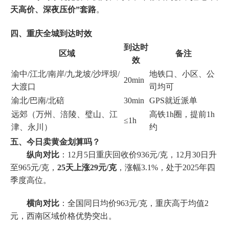
天高价、深夜压价”套路
。
四、重庆全城到达时效
到达时
区域
备注
效
渝中/江北/南岸/九龙坡/沙坪坝/
地铁口、小区、公
20min
大渡口
司均可
渝北/巴南/北碚
30min
GPS就近派单
远郊（万州、涪陵、璧山、江
高铁1h圈，提前1h
≤1h
津、永川）
约
五、今日卖黄金划算吗？
纵向对比
：12月5日重庆回收价936元/克，12月30日升
至965元/克，
25天上涨29元/克
，涨幅3.1%，处于2025年四
季度高位。
横向对比
：全国同日均价963元/克，重庆高于均值2
元，西南区域价格优势突出。