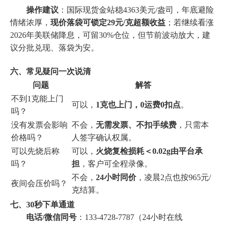
操作建议
：国际现货金站稳4363美元/盎司，年底避险
情绪浓厚，
现价落袋可锁定29元/克超额收益
；若继续看涨
2026年美联储降息，可留30%仓位，但节前波动放大，建
议分批兑现、落袋为安。
六、常见疑问一次说清
问题
解答
不到1克能上门
可以，
1克也上门，0运费0扣点
。
吗？
没有发票会影响
不会，
无需发票、不扣手续费
，只需本
价格吗？
人签字确认权属。
可以先烧后称
可以，
火烧复检损耗＜0.02g由平台承
吗？
担
，客户可全程录像。
不会，
24小时同价
，凌晨2点也按965元/
夜间会压价吗？
克结算。
七、30秒下单通道
电话/微信同号
：133-4728-7787（24小时在线