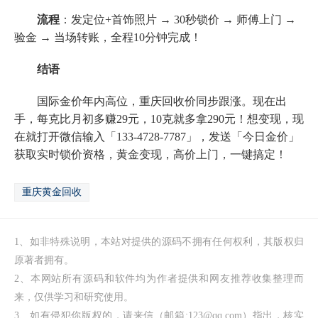
流程
：发定位+首饰照片 → 30秒锁价 → 师傅上门 →
验金 → 当场转账，全程10分钟完成！
结语
国际金价年内高位，重庆回收价同步跟涨。现在出
手，每克比月初多赚29元，10克就多拿290元！想变现，现
在就打开微信输入「133-4728-7787」，发送「今日金价」
获取实时锁价资格，黄金变现，高价上门，一键搞定！
重庆黄金回收
1、如非特殊说明，本站对提供的源码不拥有任何权利，其版权归
原著者拥有。
2、本网站所有源码和软件均为作者提供和网友推荐收集整理而
来，仅供学习和研究使用。
3、如有侵犯你版权的，请来信（邮箱:123@qq.com）指出，核实