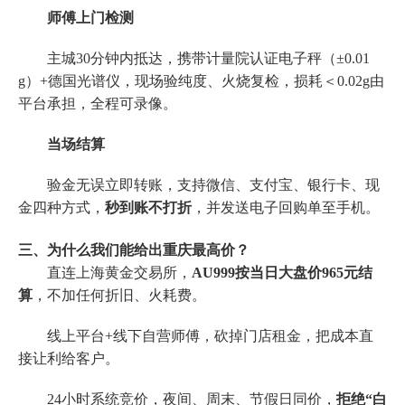
师傅上门检测
主城30分钟内抵达，携带计量院认证电子秤（±0.01
g）+德国光谱仪，现场验纯度、火烧复检，损耗＜0.02g由
平台承担，全程可录像。
当场结算
验金无误立即转账，支持微信、支付宝、银行卡、现
金四种方式，
秒到账不打折
，并发送电子回购单至手机。
三、为什么我们能给出重庆最高价？
直连上海黄金交易所，
AU999按当日大盘价965元结
算
，不加任何折旧、火耗费。
线上平台+线下自营师傅，砍掉门店租金，把成本直
接让利给客户。
24小时系统竞价，夜间、周末、节假日同价，
拒绝“白