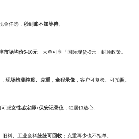
现金任选，
秒到账不加等待
。
津市场均价5-10元
，大单可享「国际现货-5元」封顶政策。
），
现场检测纯度、克重，全程录像
，客户可复检、可拍照。
间可派
女性鉴定师+保安记录仪
，独居也放心。
、旧料、工业废料
统统可回收
；克重再少也不拒单。