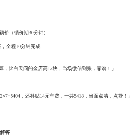
）
秒锁价（锁价期30分钟）
，全程10分钟完成
算，比白天问的金店高12块，当场微信到账，靠谱！」
×7=5404，还补贴14元车费，一共5418，当面点清，点赞！」
解答