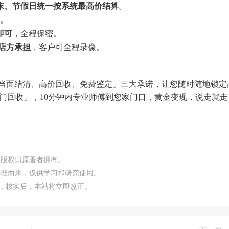
末、节假日统一按系统最高价结算
。
。
即可
，全程保密。
由店方承担
，客户可全程录像。
当面结清、高价回收、免费鉴定」三大承诺，让您随时随地锁定
门回收」，10分钟内专业师傅到您家门口，黄金变现，说走就走
其版权归原著者拥有。
整理而来，仅供学习和研究使用。
指出，核实后，本站将立即改正。