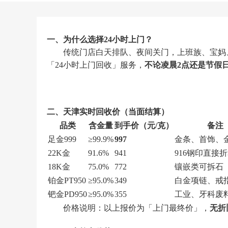
一、为什么选择24小时上门？
传统门店白天排队、夜间关门，上班族、宝妈、
「24小时上门回收」服务，
不论凌晨2点还是节假日
二、天津实时回收价（当面结算）
品类
含金量
到手价（元/克）
备注
足金999
≥99.9%
997
金条、首饰、
22K金
91.6%
941
916钢印直接
18K金
75.0%
772
镶嵌类可拆石
铂金PT950
≥95.0%
349
白金项链、戒
钯金PD950
≥95.0%
355
工业、牙科废
价格说明：以上报价为「上门最终价」，
无折