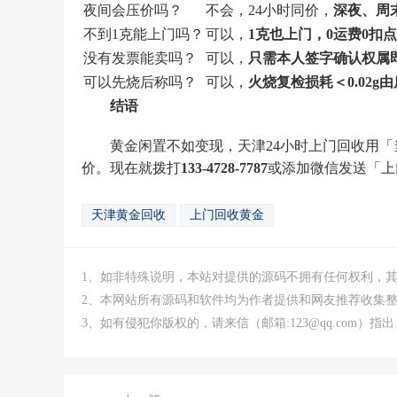
夜间会压价吗？
不会，24小时同价，
深夜、周
不到1克能上门吗？
可以，
1克也上门，0运费0扣点
没有发票能卖吗？
可以，
只需本人签字确认权属
可以先烧后称吗？
可以，
火烧复检损耗＜0.02g
结语
黄金闲置不如变现，天津24小时上门回收用「
价。现在就拨打
133-4728-7787
或添加微信发送「上
天津黄金回收
上门回收黄金
1、如非特殊说明，本站对提供的源码不拥有任何权利，
2、本网站所有源码和软件均为作者提供和网友推荐收集
3、如有侵犯你版权的，请来信（邮箱:123@qq.com）