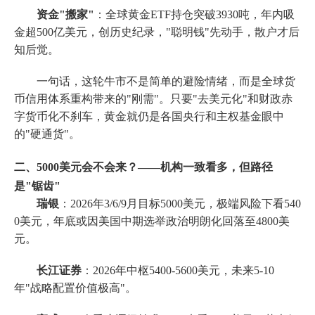
资金"搬家"
：全球黄金ETF持仓突破3930吨，年内吸
金超500亿美元，创历史纪录，"聪明钱"先动手，散户才后
知后觉。
一句话，这轮牛市不是简单的避险情绪，而是全球货
币信用体系重构带来的"刚需"。只要"去美元化"和财政赤
字货币化不刹车，黄金就仍是各国央行和主权基金眼中
的"硬通货"。
二、5000美元会不会来？——机构一致看多，但路径
是"锯齿"
瑞银
：2026年3/6/9月目标5000美元，极端风险下看540
0美元，年底或因美国中期选举政治明朗化回落至4800美
元。
长江证券
：2026年中枢5400-5600美元，未来5-10
年"战略配置价值极高"。