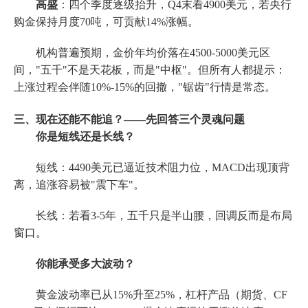
高盛
：四个季度逐级抬升，Q4末看4900美元，若央行
购金保持月度70吨，可贡献14%涨幅。
机构普遍预期，金价年均价落在4500-5000美元区
间，"五千"不是天花板，而是"中枢"。但所有人都提示：
上涨过程会伴随10%-15%的回撤，"锯齿"行情是常态。
三、现在还能不能追？——先回答三个灵魂问题
你是短线还是长线？
短线：4490美元已逼近技术阻力位，MACD出现顶背
离，追涨容易被"震下车"。
长线：若看3-5年，五千只是半山腰，回调反而是布局
窗口。
你能承受多大波动？
黄金波动率已从15%升至25%，杠杆产品（期货、CF