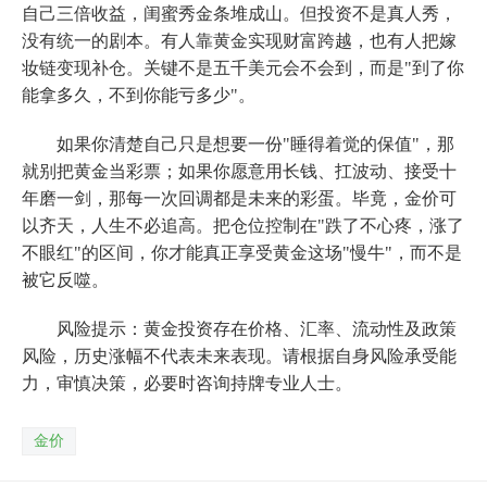
自己三倍收益，闺蜜秀金条堆成山。但投资不是真人秀，
没有统一的剧本。有人靠黄金实现财富跨越，也有人把嫁
妆链变现补仓。关键不是五千美元会不会到，而是"到了你
能拿多久，不到你能亏多少"。
如果你清楚自己只是想要一份"睡得着觉的保值"，那
就别把黄金当彩票；如果你愿意用长钱、扛波动、接受十
年磨一剑，那每一次回调都是未来的彩蛋。毕竟，金价可
以齐天，人生不必追高。把仓位控制在"跌了不心疼，涨了
不眼红"的区间，你才能真正享受黄金这场"慢牛"，而不是
被它反噬。
风险提示：黄金投资存在价格、汇率、流动性及政策
风险，历史涨幅不代表未来表现。请根据自身风险承受能
力，审慎决策，必要时咨询持牌专业人士。
金价