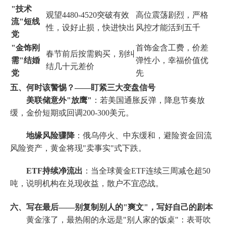
"技术
观望4480-4520突破有效
高位震荡剧烈，严格
流"短线
性，设好止损，快进快出
风控才能活到五千
党
"金饰刚
首饰金含工费，价差
春节前后按需购买，别纠
需"结婚
弹性小，幸福价值优
结几十元差价
党
先
五、何时该警惕？——盯紧三大变盘信号
美联储意外"放鹰"
：若美国通胀反弹，降息节奏放
缓，金价短期或回调200-300美元。
地缘风险骤降
：俄乌停火、中东缓和，避险资金回流
风险资产，黄金将现"卖事实"式下跌。
ETF持续净流出
：当全球黄金ETF连续三周减仓超50
吨，说明机构在兑现收益，散户不宜恋战。
六、写在最后——别复制别人的"爽文"，写好自己的剧本
黄金涨了，最热闹的永远是"别人家的饭桌"：表哥吹