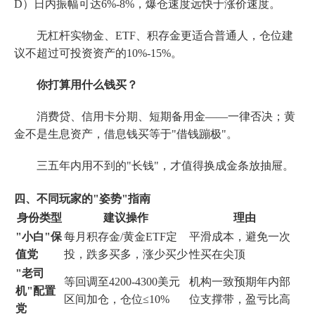
D）日内振幅可达6%-8%，爆仓速度远快于涨价速度。
无杠杆实物金、ETF、积存金更适合普通人，仓位建
议不超过可投资资产的10%-15%。
你打算用什么钱买？
消费贷、信用卡分期、短期备用金——一律否决；黄
金不是生息资产，借息钱买等于"借钱蹦极"。
三五年内用不到的"长钱"，才值得换成金条放抽屉。
四、不同玩家的"姿势"指南
身份类型
建议操作
理由
"小白"保
每月积存金/黄金ETF定
平滑成本，避免一次
值党
投，跌多买多，涨少买少
性买在尖顶
"老司
等回调至4200-4300美元
机构一致预期年内部
机"配置
区间加仓，仓位≤10%
位支撑带，盈亏比高
党