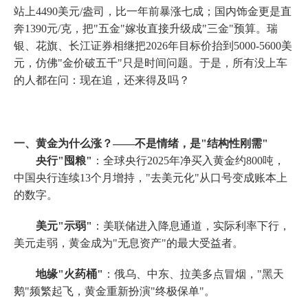
站上4490美元/盎司，比一年前暴涨七成；国内饰金更是直
奔1390元/克，把"五金"嫁妆直接升级成"三金"预算。瑞
银、花旗、长江证券相继把2026年目标价抬到5000-5600美
元，仿佛"金价破五千"只是时间问题。于是，所有没上车
的人都在问：现在追，还来得及吗？
一、黄金为什么涨？——不是情绪，是"结构性刚需"
央行"囤粮"
：全球央行2025年净买入黄金约800吨，
中国央行连续13个月增持，"去美元化"从口号变成账本上
的数字。
美元"示弱"
：美联储进入降息通道，实际利率下行，
美元走弱，黄金成为"无息资产"的最大受益者。
地缘"火药桶"
：俄乌、中东、拉美多点冒烟，"黑天
鹅"频繁起飞，黄金重新扮演"终极保单"。