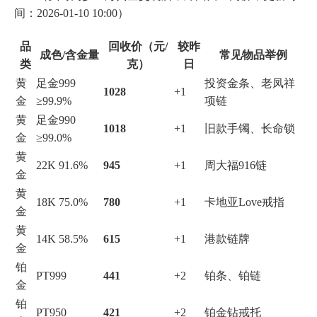
间：2026-01-10 10:00）
品
回收价（元/
较昨
成色/含金量
常见物品举例
类
克）
日
黄
足金999
投资金条、老凤祥
1028
+1
金
≥99.9%
项链
黄
足金990
1018
+1
旧款手镯、长命锁
金
≥99.0%
黄
22K 91.6%
945
+1
周大福916链
金
黄
18K 75.0%
780
+1
卡地亚Love戒指
金
黄
14K 58.5%
615
+1
港款链牌
金
铂
PT999
441
+2
铂条、铂链
金
铂
PT950
421
+2
铂金钻戒托