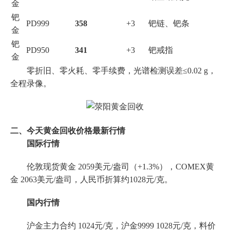
金
钯
PD999
358
+3
钯链、钯条
金
钯
PD950
341
+3
钯戒指
金
零折旧、零火耗、零手续费，光谱检测误差≤0.02 g，
全程录像。
二、今天黄金回收价格最新行情
国际行情
伦敦现货黄金 2059美元/盎司（+1.3%），COMEX黄
金 2063美元/盎司，人民币折算约1028元/克。
国内行情
沪金主力合约 1024元/克，沪金9999 1028元/克，料价