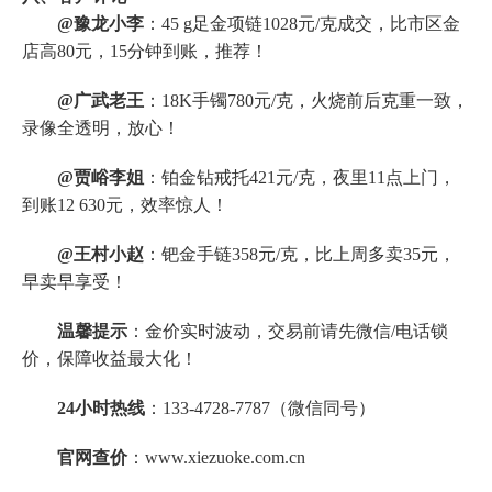
@豫龙小李
：45 g足金项链1028元/克成交，比市区金
店高80元，15分钟到账，推荐！
@广武老王
：18K手镯780元/克，火烧前后克重一致，
录像全透明，放心！
@贾峪李姐
：铂金钻戒托421元/克，夜里11点上门，
到账12 630元，效率惊人！
@王村小赵
：钯金手链358元/克，比上周多卖35元，
早卖早享受！
温馨提示
：金价实时波动，交易前请先微信/电话锁
价，保障收益最大化！
24小时热线
：133-4728-7787（微信同号）
官网查价
：www.xiezuoke.com.cn