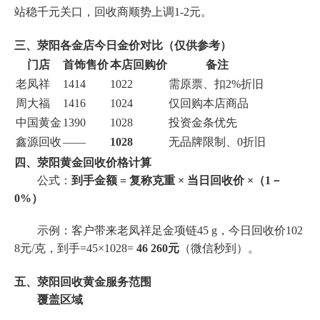
站稳千元关口，回收商顺势上调1-2元。
三、荥阳各金店今日金价对比（仅供参考）
门店
首饰售价
本店回购价
备注
老凤祥
1414
1022
需原票、扣2%折旧
周大福
1416
1024
仅回购本店商品
中国黄金
1390
1028
投资金条优先
鑫源回收
——
1028
无品牌限制、0折旧
四、荥阳黄金回收价格计算
公式：
到手金额 = 复称克重 × 当日回收价 ×（1－
0%）
示例：客户带来老凤祥足金项链45 g，今日回收价102
8元/克，到手=45×1028=
46 260元
（微信秒到）。
五、荥阳回收黄金服务范围
覆盖区域