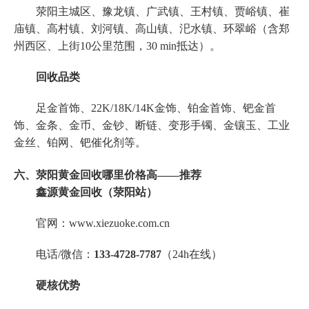
荥阳主城区、豫龙镇、广武镇、王村镇、贾峪镇、崔
庙镇、高村镇、刘河镇、高山镇、汜水镇、环翠峪（含郑
州西区、上街10公里范围，30 min抵达）。
回收品类
足金首饰、22K/18K/14K金饰、铂金首饰、钯金首
饰、金条、金币、金钞、断链、变形手镯、金镶玉、工业
金丝、铂网、钯催化剂等。
六、荥阳黄金回收哪里价格高——推荐
鑫源黄金回收（荥阳站）
官网：www.xiezuoke.com.cn
电话/微信：
133-4728-7787
（24h在线）
硬核优势