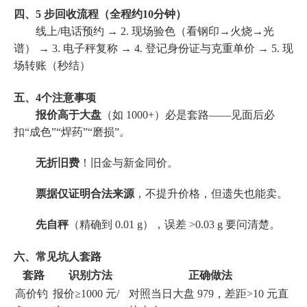
四、5 步回收流程（全程约10分钟）
线上/电话预约 → 2. 现场验色（看钢印→火烧→光
谱） → 3. 电子秤复称 → 4. 登记身份证与克重单价 → 5. 现
场转账（秒结）
五、4个注意事项
报价高于大盘
（如 1000+）必是套路——见面后必
扣“成色”“焊药”“磨损”。
无折旧费
！旧金与新金同价。
票据仅证明合法来源
，不提升价格，但遗失也能卖。
先自秤
（精确到 0.01 g），误差 >0.03 g 要问清楚。
六、常见坑人套路
套路
识别方法
正确做法
高价钓
报价≥1000 元/
对照当日大盘 979，差距>10 元直