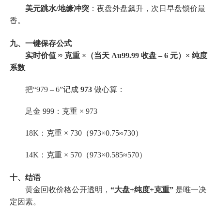
美元跳水/地缘冲突
：夜盘外盘飙升，次日早盘锁价最
香。
九、一键保存公式
实时价值 ≈ 克重 ×（当天 Au99.99 收盘 – 6 元）× 纯度
系数
把“979 – 6”记成
973
做心算：
足金 999：克重 × 973
18K：克重 × 730（973×0.75≈730）
14K：克重 × 570（973×0.585≈570）
十、结语
黄金回收价格公开透明，
“大盘+纯度+克重”
是唯一决
定因素。