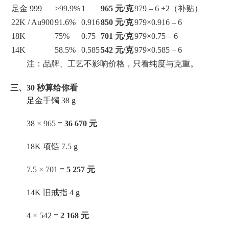
足金 999
≥99.9%
1
965 元/克
979 – 6 +2（补贴）
22K / Au900
91.6%
0.916
850 元/克
979×0.916 – 6
18K
75%
0.75
701 元/克
979×0.75 – 6
14K
58.5%
0.585
542 元/克
979×0.585 – 6
注：品牌、工艺不影响价格，只看纯度与克重。
三、30 秒算给你看
足金手镯 38 g
38 × 965 =
36 670 元
18K 项链 7.5 g
7.5 × 701 =
5 257 元
14K 旧戒指 4 g
4 × 542 =
2 168 元