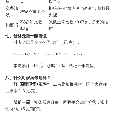
鱼
克
接走人
免费清
拒绝任何“超声波”“酸洗”，坚持只
洗完克重变少
洗
火烧
称完说“磨损
佩戴正常磨损 ≤0.03 g，多出的拒
扣磨损
0.2 g”
付
七、价格走势一眼看懂
过去 7 日足金 999 回收价（元/克）：
955→957→960→963→965→965→
965
本周累计
+10 元
，涨幅 1.0%，站稳三年高位。
八、什么时候卖最划算？
盯“国际现货+汇率”
：二者叠加推涨时，国内大盘往
往跟涨 2–3 元/克。
节前一周
：实体买盘旺盛，回收平台加价抢货，常出
现“补贴 +5 元”窗口。