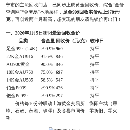
宁市的主流回收门店，已同步上调黄金回收价。综合“金价
查询网”“金奢易”本地采样，
足金999回收实价站上978元/
克
，再创近两个月新高，想变现的朋友请先锁价再出门！
一、2026年1月5日衡阳最新回收金价
品类
含金量
回收价（元/克）
较昨日
足金999（24K）
≥99.9%
960
持平
22K金AU916
91.6%
846
持平
AU900黄金
90.0%
846
持平
18K金AU750
75.0%
697
持平
14K金AU585
58.5%
547
持平
铂金Pt999
≥99.9%
426
持平
钯金Pd999
≥99.9%
297
持平
价格每10分钟联动上海黄金交易所，衡阳主城（雁
峰、石鼓、蒸湘、珠晖）及各县市同价，零折旧、零火
耗。