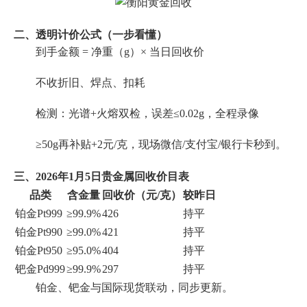
二、透明计价公式（一步看懂）
到手金额 = 净重（g）× 当日回收价
不收折旧、焊点、扣耗
检测：光谱+火熔双检，误差≤0.02g，全程录像
≥50g再补贴+2元/克，现场微信/支付宝/银行卡秒到。
三、2026年1月5日贵金属回收价目表
品类
含金量
回收价（元/克）
较昨日
铂金Pt999
≥99.9%
426
持平
铂金Pt990
≥99.0%
421
持平
铂金Pt950
≥95.0%
404
持平
钯金Pd999
≥99.9%
297
持平
铂金、钯金与国际现货联动，同步更新。