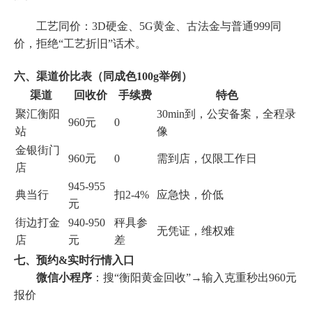
工艺同价：3D硬金、5G黄金、古法金与普通999同
价，拒绝“工艺折旧”话术。
六、渠道价比表（同成色100g举例）
渠道
回收价
手续费
特色
聚汇衡阳
30min到，公安备案，全程录
960元
0
站
像
金银街门
960元
0
需到店，仅限工作日
店
945-955
典当行
扣2-4%
应急快，价低
元
街边打金
940-950
秤具参
无凭证，维权难
店
元
差
七、预约&实时行情入口
微信小程序
：搜“衡阳黄金回收”→输入克重秒出960元
报价