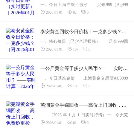
一、今日上海白银回收价 足银999（Ag999
2026-01-01
92
0
9）：7.2元/克 925银（Ag925）：5.4元/克
工艺银（银章、银币）：6.0&ndash;6.8元/克
（视升水） 工业银料（Ag99.9）：7.0元/
泰安黄金回收今日价格：一克多少钱？（附2026年01月01日报价参考）
克 价格已含合理损耗，0...
一、核心价目（已含合理损耗） 足金999回
2026-01-01
107
0
收价：955元/克（纯度&ge;99.9%） AU916
（22K）回收价：841元/克（纯度91.6%） A
U750（18K）回收价：693元/克（纯度75%）
一公斤黄金等于多少人民币？ ——实时计算：2026年01月01日最新价格
铂金PT999：426元/克 钯金P...
一、今日基准金价 上海黄金交易所AU9999
2026-01-01
108
0
收盘：974.2元/克（-7.99元） 全国同步回收
价：足金999按955元/克结算二、实时换算 1
公斤 = 1000 克 按交易所原料价：1000 &tim
芜湖黄金手镯回收——高价上门回收，免费称重检测，克重、纯度透明计价
e...
（2026 年 1 月 1 日实时行情）一、今天芜
2026-01-01
61
0
湖手镯回收什么价？ 品类 钢印/成色 回收价
（元/克） 比上周 足金999手镯 AU999 / 足金 99