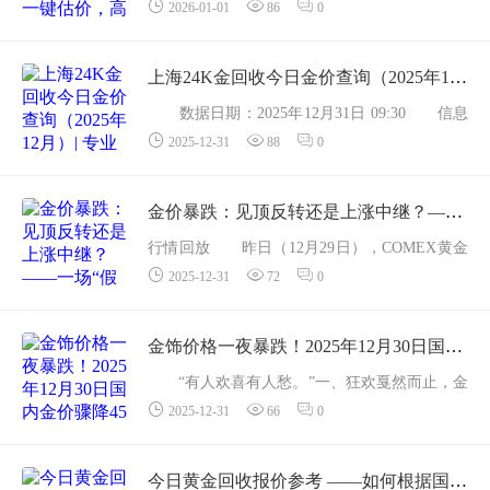
2026-01-01
86
0
类 含金量 上门回收价（元/克） 比品牌金店高
足金999首饰 &ge;99.9% 965 +20~40 元 22K金
（AU916） &ge;9...
上海24K金回收今日金价查询（2025年12月）| 专业检测，现结高价
数据日期：2025年12月31日 09:30 信息
2025-12-31
88
0
来源：上海黄金交易所、CRD克徕帝、每日金
价、黄金网公开行情一、今日上海24K金回收核
心价（纯度&ge;99.9%） 渠道/区域 回收价/...
金价暴跌：见顶反转还是上涨中继？——一场“假摔”背后的三大真相
行情回放 昨日（12月29日），COMEX黄金
2025-12-31
72
0
期货从4 580美元/盎司急挫至4 300美元，日内跌
幅-6.1%，创2020年3月以来最大单日百分比跌
幅；伦敦现货同步失守4 320美元，全球贵金属
金饰价格一夜暴跌！2025年12月30日国内金价骤降45元/克，行业惊呼“前所未见”
论坛一片哀...
“有人欢喜有人愁。”一、狂欢戛然而止，金
2025-12-31
66
0
饰价格创下“史上最大单日跌幅” “涨得发
疯，跌得惊人！”——用这句话来形容刚刚过...
今日黄金回收报价参考 ——如何根据国际金价计算我的黄金价值？