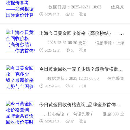
数据日期：2025-12-31 10:02 信息来
2025-12-31
80
0
源：上海黄金交易所、聚汇黄金回收、金价查
询网一、先搞懂公式 到手金额 = 实时大盘
价 &times; 纯度系数 &times; 克重 &ndash; 商...
上海今日黄金回收价格（高价秒结） ——你的首饰/金条现在值多少钱？
2025-12-31 08:30 更新 信息来源：上海
2025-12-31
65
0
黄金交易所实时行情、聚汇黄金回收、金价查
询网等多家本地渠道。一、足金999基准价（纯
度 &ge;99.9%） 品类 今日回收价 较...
今日黄金回收一克多少钱？最新价格走势与全国参考报价（实时更新）
数据更新：2025-12-31 08:30 信息采集
2025-12-31
90
0
自国内主要贵金属回收平台、上海黄金交易所
及品牌回购网点，价格单位：人民币元/克。
一、今日足金999回收基准价 965元/克（纯
今日黄金回收价格查询_品牌金条首饰回收报价实时更新
度&ge;...
一、核心结论（一句话先看） 足金 999 全
2025-12-31
69
0
国最高回收价 965 元/克，与昨日持平；上海黄