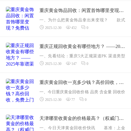
金交易所 Au99.99 开盘 986.50 元/克，收盘 984.
00 元/克，日内波幅 9.5 元，回收端报价继续稳
重庆黄金饰品回收：闲置首饰哪里变现？免费估价，高价上门回收
居...
一、为什么把黄金饰品拿出来变现？ 款式
2025-12-30
452
0
老旧、断链缺石，放在抽屉里"吃灰" 国际金
价处于高位，2025年12月重庆足金回收965元/
克，比年初上涨约60元/克 线上回收流程成
重庆正规回收黄金有哪些地方？ ——2025年靠谱渠道与门店精选清单（实时更新版）
熟，30...
一、先看结论：重庆5大正规渠道PK 渠道类型
2025-12-30
147
0
代表机构/门店 是否持证 回收价（足金999） 上
门服务 适合人群 ① 专业贵金属回收公司 聚汇
黄金回收 ✅公...
重庆黄金回收一克多少钱？高价回收，免费上门检测，当场结算
一、今日重庆黄金回收价格 品类 含金量 回收价
2025-12-30
77
0
（元/克） 较昨日 足金999 &ge;99.9% 965 持平
22K金 91.6% 850 持平 900黄金 90....
天津哪里收黄金的价格最高？（权威门店与渠道比价一览）
一、今日天津黄金回收价快讯 基准：上金