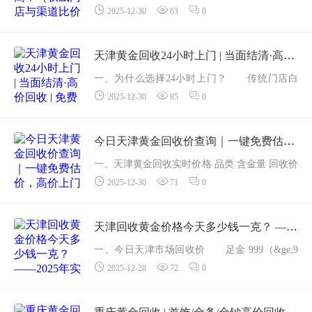
2025-12-30
63
0
所 AU99.99 昨结算 1003 元/克 主流渠道回
收高报价一览（单位：元/克，足金999） 渠道
回收价 其它费用 到手价 是否上门 ...
天津黄金回收24小时上门 | 当面结清·高价回收 | 免费鉴定
一、为什么选择24小时上门？ 传统门店白
2025-12-30
85
0
天排队、夜间关门，上班族、宝妈、夜班族只
能干着急。天津本土老牌黄金回收机构「津金
再生」推出「24小时上门回收」服务，不论凌
今日天津黄金回收价查询｜一键免费估价，高价上门回收
晨2点...
一、天津黄金回收实时价格 品类 含金量 回收价
2025-12-30
71
0
（元/克） 较昨日 足金999 &ge;99.9% 997 +1 22
K金 91.6% 941 +1 18K金 75.0% 7...
天津回收黄金价格今天多少钱一克？ ——2025年实时报价 + 免费在线估价指南
一、今日天津市场回收价 足金 999（&ge;9
2025-12-28
72
0
9.9%）：1003 元/克 22K 金（AU916，91.
6%）：946 元/克 18K 金（AU750，75.
0%）：777 元/克 铂金 Pt999：538 元/克 | Pt