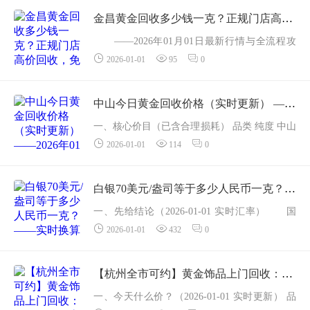
6 +6 22K金手...
金昌黄金回收多少钱一克？正规门店高价回收，免费上门检测，当面结算
——2026年01月01日最新行情与全流程攻
2026-01-01
95
0
略一、先看价：今天在金昌把黄金卖掉能拿多
少钱？ 品类 含金量 正规回收价（元/克） 比上
周 足金999 &ge...
中山今日黄金回收价格（实时更新） ——2026年01月01日最新行情报价
一、核心价目（已含合理损耗） 品类 纯度 中山
2026-01-01
114
0
回收价 比昨日 备注 足金999 &ge;99.9% 955元/
克 +3元 全年高位，0折旧 AU916（22K） 91.
6% 84...
白银70美元/盎司等于多少人民币一克？ ——实时换算器 + 手工公式，30秒学会自己算！
一、先给结论（2026-01-01 实时汇率） 国
2026-01-01
432
0
际银价：70 USD/oz 美元对人民币：1 USD
= 7.1636 CNY 1 金衡盎司 = 31.1035 g 实
时换算： 70 &divide; 31.1035 &times; 7.16...
【杭州全市可约】黄金饰品上门回收：一键估价，高价现结，最快1小时上门
一、今天什么价？（2026-01-01 实时更新） 品