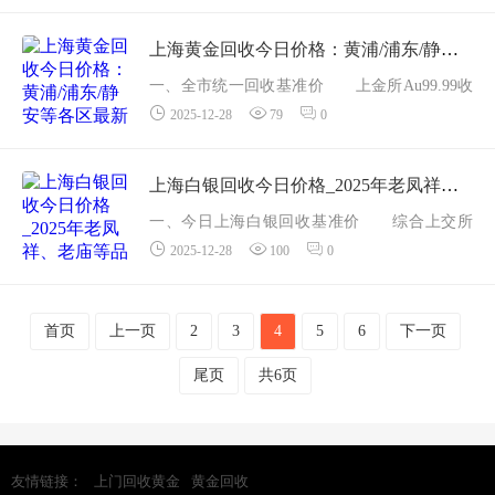
币、首饰 916 黄金 880 91.6 % 22K 饰品 ...
上海黄金回收今日价格：黄浦/浦东/静安等各区最新报价多少钱一克？
一、全市统一回收基准价 上金所Au99.99收
2025-12-28
79
0
盘：1009元/克（-1元） 上海主流回收牌
价：足金999 1003元/克；22K 946元/克；18K 77
7元/克；Pt950 506元/克 各渠道在基准价上
上海白银回收今日价格_2025年老凤祥、老庙等品牌银饰回收多少钱一克
&plusmn;5...
一、今日上海白银回收基准价 综合上交所
2025-12-28
100
0
现货行情与本地主流回收平台报价，截至2025
年12月23日上海地区白银回收基准价： 白银品
种 回收价（元/克） 纯度 价格区间 ...
首页
上一页
2
3
4
5
6
下一页
尾页
共6页
友情链接：
上门回收黄金
黄金回收